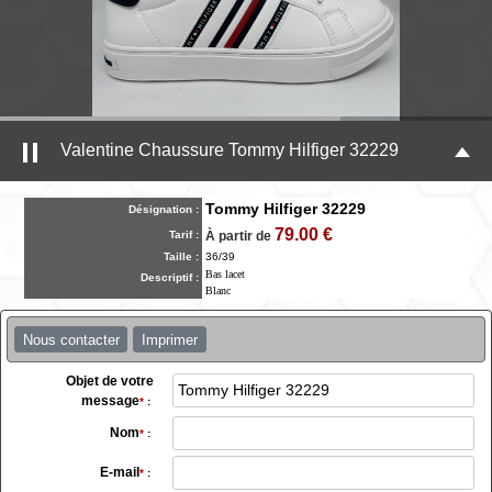
Valentine Chaussure Tommy Hilfiger 32229
Tommy Hilfiger 32229
Désignation :
79.00 €
Tarif :
À partir de
Taille :
36/39
Bas lacet
Descriptif :
Blanc
Nous contacter
Imprimer
Objet de votre
message
*
:
Nom
*
:
E-mail
*
: