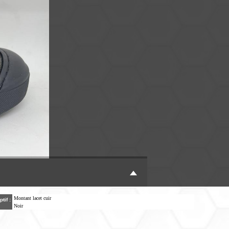
Montant lacet cuir
ptif :
Noir