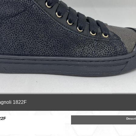
agnoli 1822F
22F
Descri