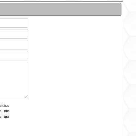
aisies
de me
e qui