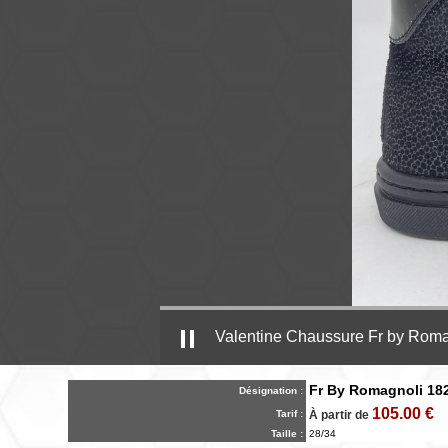
Valentine Chaussure Fr by Rom
Fr By Romagnoli 18
Désignation :
105.00 €
Tarif :
À partir de
Taille :
28/34