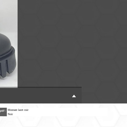
Montant lacet cuir
ptif :
Noir