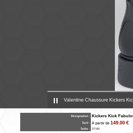
Valentine Chaussure Kickers Ki
Kickers Kick Fabul
Désignation :
149.00 €
Tarif :
À partir de
Taille :
37/40