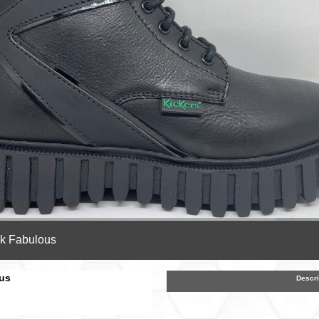
ck Fabulous
ous
Descri