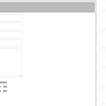
aisies
de me
e qui