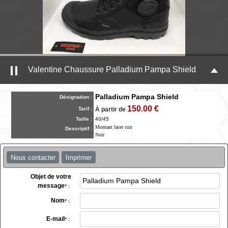
Valentine Chaussure Palladium Pampa Shield
Palladium Pampa Shield
Désignation :
150.00 €
Tarif :
À partir de
Taille :
40/45
Montant lacet cuir
Descriptif :
Noir
Nous contacter
Imprimer
Objet de votre
message
*
:
Nom
*
:
E-mail
*
: