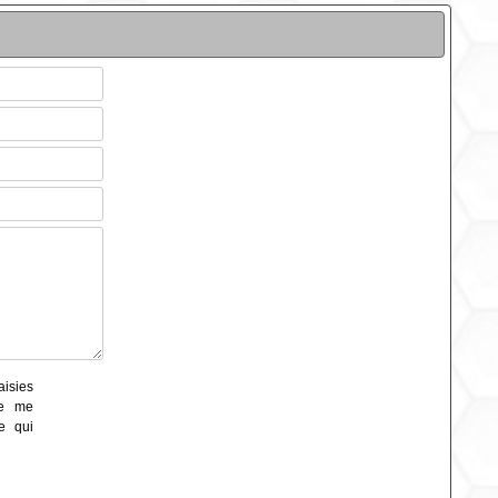
aisies
de me
e qui