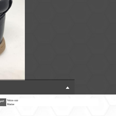
Velcro cuir
ptif :
Marine