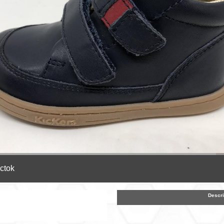
ctok
Descri