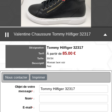
Valentine Chaussure Tommy Hilfiger 32317
Tommy Hilfiger 32317
Désignation :
85.00 €
Tarif :
À partir de
Taille :
30/34
Montant lacet cuir
Descriptif :
Noir
Nous contacter
Imprimer
Objet de votre
message
*
:
Nom
*
:
E-mail
*
: