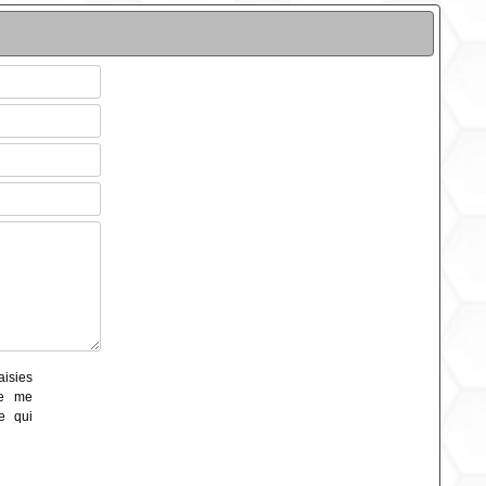
aisies
de me
e qui