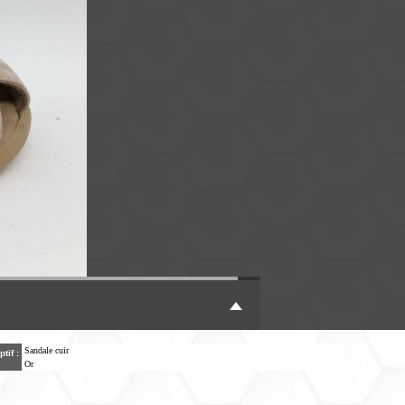
Sandale cuir
ptif :
Or