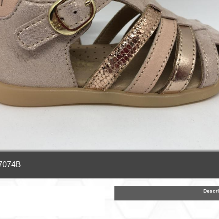
 7074B
Descri