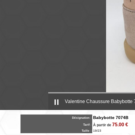
Valentine Chaussure Babybotte
Babybotte 7074B
Désignation :
75.00 €
Tarif :
À partir de
Taille :
19/23