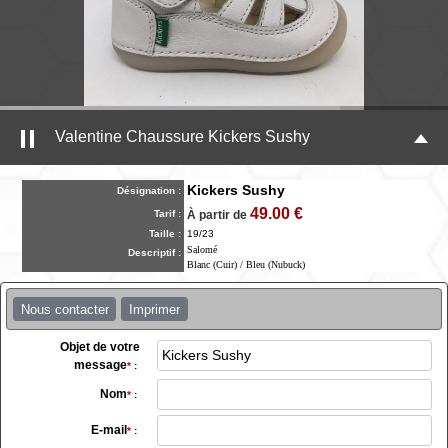
Valentine Chaussure Kickers Sushy
Kickers Sushy
Désignation :
49.00 €
Tarif :
À partir de
Taille :
19/23
Salomé
Descriptif :
Blanc (Cuir) / Bleu (Nubuck)
Nous contacter
Imprimer
Objet de votre
message
*
:
Nom
*
:
E-mail
*
: