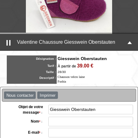
Valentine Chaussure Giesswein Oberstauten
Giesswein Oberstauten
Désignation :
39.00 €
Tarif :
À partir de
Taille :
28/30
Chausson velcro laine
Descriptif :
Fushia
Nous contacter
Imprimer
Objet de votre
message
*
:
Nom
*
:
E-mail
*
: