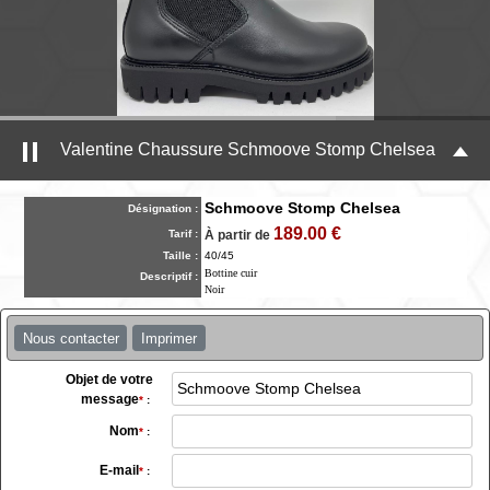
Valentine Chaussure Schmoove Stomp Chelsea
Schmoove Stomp Chelsea
Désignation :
189.00 €
Tarif :
À partir de
Taille :
40/45
Bottine cuir
Descriptif :
Noir
Nous contacter
Imprimer
Objet de votre
message
*
:
Nom
*
:
E-mail
*
: