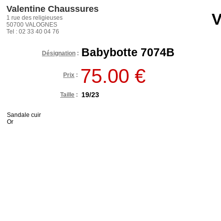
Valentine Chaussures
V
1 rue des religieuses
50700 VALOGNES
Tel : 02 33 40 04 76
Babybotte 7074B
Désignation
:
75.00 €
Prix
:
19/23
Taille
:
Sandale cuir
Or